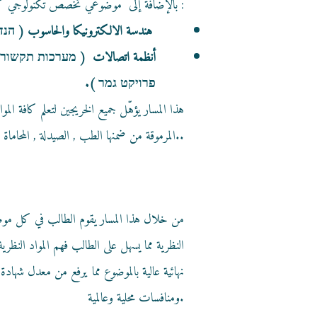
بالإضافة إلى موضوعي تخصص تكنولوجي كل موضوع منهما بمستوى 5 وحدات وهما :
هندسة الالكترونيكا والحاسوب ( 
أنظمة اتصالات ( מערכות תקשורת )
פרויקט גמר ).
هذا المسار يؤهّل جميع الخريجين لتعلم كافة ا
المرموقة من ضمنها الطب , الصيدلة , المحاماة , الهندسة ومواضيع الهايتك بأنواعها..
من خلال هذا المسار يقوم الطالب في كل موضوع
النظرية مما يسهل على الطالب فهم المواد النظ
نهائية عالية بالموضوع مما يرفع من معدل شها
ومنافسات محلية وعالمية.