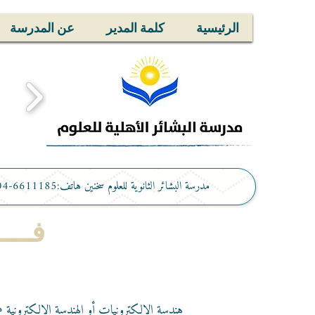
الرئيسية
كلمة المدير
عن المدرسة
مدرسة البشائر الثانوية للعلوم سخنين هاتف:6611185-04 فاكس:046744450
فـــ
هندسة الإلكترونيات أو الهندسة الإلكترونية ه