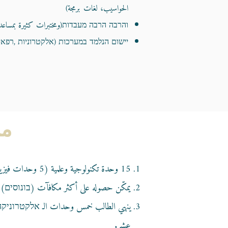
الحواسيب، لغات برمجة)
והרבה הרבה מעבדות(ومختبرات كثيرة بمساعدة
יישום הנלמד במערכות (אלקטרוניות ,רפאיו
من
15 وحدة تكنولوجية وعلمية (5 وحدات فيزياء)+( 4أو 5 وحدات رياضيات)
يمكّن حصوله على أكثر مكافآت (בונוסים)
ينهي الطالب خمس وحدات الـ אלקטרוניק
عشر.