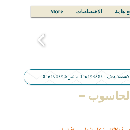
ع هامة
الاختصاصات
More
تف : 046193586 فاكس:046193592
والحاسوب –