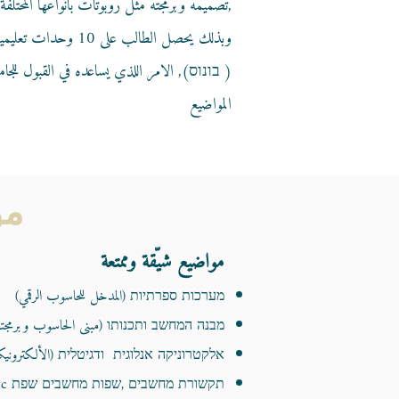
,تصميمه وبرمجته مثل روبوتات بانواعها المحتلفة
وبذلك يحصل الطالب ع
( בונוס), الامر اللذي يساعده في القبول للجا
المواضيع
مو
مواضيع شيّقة وممتعة
מערכות ספרתיות (المدخل للحاسوب الرقمي)
מבנה המחשב ותכנותו (مبنى الحاسوب وبرمجته
אלקטרוניקה אנלוגית ודגיטלית (الألكترونيكا بنوع