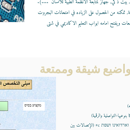
, بيت ذكي, جهاز لمتابعة الأنظمة الطبية للانسان ....).
لى 10 وحدات تعليمية, تمكنه من الحصول على الزياده في امتحانات البجروت
معات ويفتح امامه ابواب التعليم الاكاديمي في شتى
اضيع شيقة وممتعة
)
يها-التواصلية والرقمية)
תקשורת מחשבים ,שפות מחשבים שפת c וארדואינו ושפת c# (الإتصالات بين