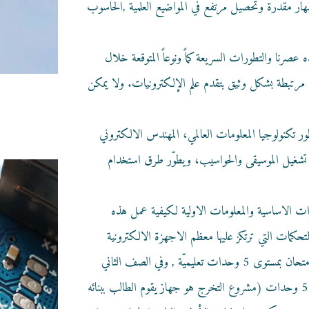
ظهار مقدرة وتحصيل مرتفع في المواضيع العلمية ,الحاسوب
 عصرنا والتطورات السريعة كماً ونوعاً المتوقعة خلال
 مرتبطة بشكل وثيق بتقدم علم الإلكترونيات. ولا يمكن
ور تكنولوجيا المعلومات العالمي، المهندس الالكتروني
تشغيل الموسيقى والحواسيب، ويطوّر طرق استخدام
ات الاساسية والمعلومات الاولية لكيفية عمل هذه
يتقدم الطالب في نهاية الصف الحادي عشر لامتحان بمستوى 5 وحدات تعليميّة , وفي الصف الثاني
عشر يقوم الطالب ببناء مشروع تخرج بمستوى 5 وحدات (مشروع التخرج هو جهاز يقوم الطالب ببنائه