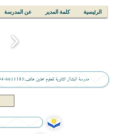
الرئيسية
كلمة المدير
عن المدرسة
مدرسة البشائر الثانوية للعلوم سخنين هاتف:6611185-04 فاكس:046744450