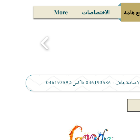
ع هامة
الاختصاصات
More
تف : 046193586 فاكس:046193592