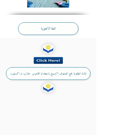
اللغة الانجليزية
المادة المطلوبة لجميع الصفوف **يسمح باستخدام القاموس -هاراب او اكسفورد