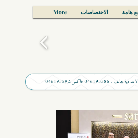
ع هامة
الاختصاصات
More
تف : 046193586 فاكس:046193592