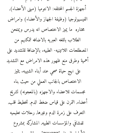
أجهزة الجسم المختلفه: الانتوميا (مبنى الأعضاء),
الفيسيولوجيا (وظيفة الجهاز والأعضاء) وامراض
مختاره ما يميز الاختصاص انه يدرس ويمتحن
الطلاب باللغه العبريه بالاضافه لتمكنهم من
المصطلحات اللاتينيه- الطبيه. بالإضافة للتشديد على
أهمية وطرق منع ظهور هذه الامراض مع التشديد
على نهج حياة صحي عند أبناء الشبيبه. يتميز
الاختصاص بالجانب العملي من حيث بناء
مجسمات للاعضاء والاجهزه (بالمعجونه) تشريح
أعضاء, التمرن على قياس ضغط الدم, تخطيط قلب,
التعرف على زمرة الدم وغيرها, رحلات تعليميه
للمشافي والمؤسسات الطبيه, المشاركه بمشروع