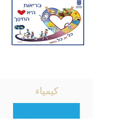
كيمياء