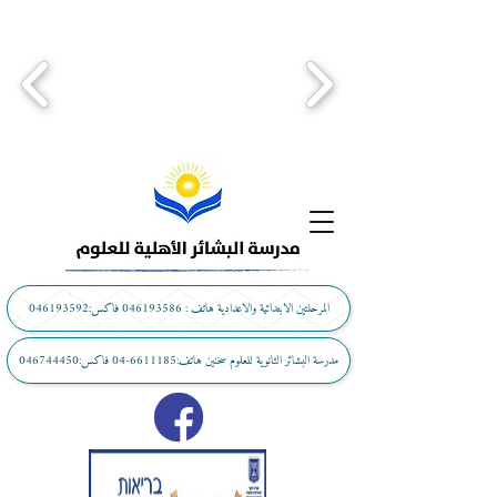
المرحلتين الابتدائية والاعدادية هاتف : 046193586 فاكس:046193592
مدرسة البشائر الثانوية للعلوم سخنين هاتف:6611185-04 فاكس:046744450