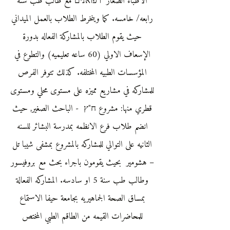
الأطباء الصغار "רפואנים"مع طالب طب سنه
رابعه/ خامسه. كما وينخرط الطلاب بالعمل الميداني
حيث يقوم الطلاب بالمشاركة الفعاله بدورة
الإسعاف الاولي (60 ساعه تعليميه) والتطوع في
المؤسسات الطبيه المختلفه. كذلك تتوفر الفرص
للمشاركه في مشاريع مميزه على مستوى محلي ومستوى
قطري منها: مشروع ח"ץ - الباحث الصغير, حيث
انضم طلاب فرع الانظمه بمدرسة البشائر للسنه
الثانيه على التوالي للمشاركه بالمشروع بمشفى شيبا تل
– هشومير بحيث يقومون باجراء بحث مع بروفيسور
وطالب طب سنة 5 او سادسه. المشاركه الفعالة
بمساق الصحة الجماهيريه بجامعة حيفا الاستماع
للمحاضرات القيمه من الطاقم الطبي المختص