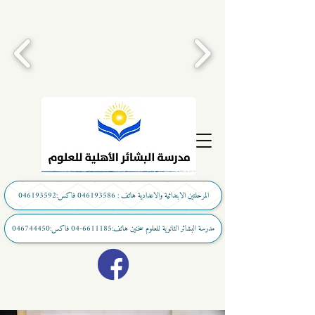
المرحلتين الابتدائية والاعدادية هاتف : 046193586 فاكس:046193592
مدرسة البشائر الثانوية للعلوم سخنين هاتف:6611185-04 فاكس:046744450